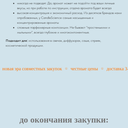
никогда не подводят. Да, аромат может не подойти под ваши личные
вкусы, но при работе по инструкции, отдача аромата будет всегда
высокая концентрация и экономичный расход. Из десятков брендов нами
опробованных, у CandleScience самые насыщенные и
концентрированные ароматы
сложные парфюмерные композиции. Не бывают "простенькими и
мыльными", всегда глубокие и многокомпонентные.
Подходит для:
использования в свечах, диффузорах, саше, спреях,
косметической продукции.
новая эра совместных закупок
честные цены
доставка 3-
до окончания закупки: