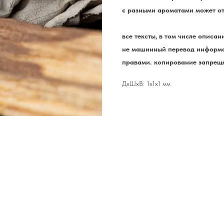
с разными ароматами может от
все тексты, в том числе описа
не машинный перевод информа
правами. копирование запреще
ДxШxВ: 1x1x1 мм