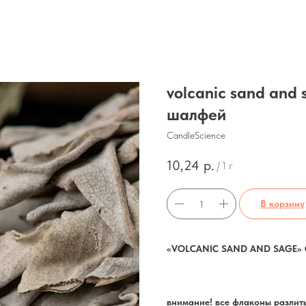
volcanic sand and 
шалфей
CandleScience
10,24
р.
/
1 г
В корзину
«VOLCANIC SAND AND SAGE» 
внимание! все флаконы разлиты