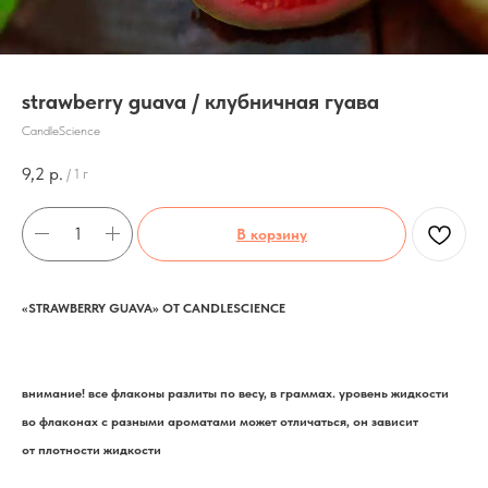
strawberry guava / клубничная гуава
CandleScience
9,2
р.
/
1 г
В корзину
«STRAWBERRY GUAVA» ОТ CANDLESCIENCE
внимание! все флаконы разлиты по весу, в граммах. уровень жидкости
во флаконах с разными ароматами может отличаться, он зависит
от плотности жидкости