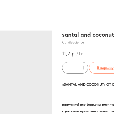
santal and coconut
CandleScience
11,2
р.
/
1 г
В корзину
«SANTAL AND COCONUT» ОТ 
внимание! все флаконы разлиты
с разными ароматами может от