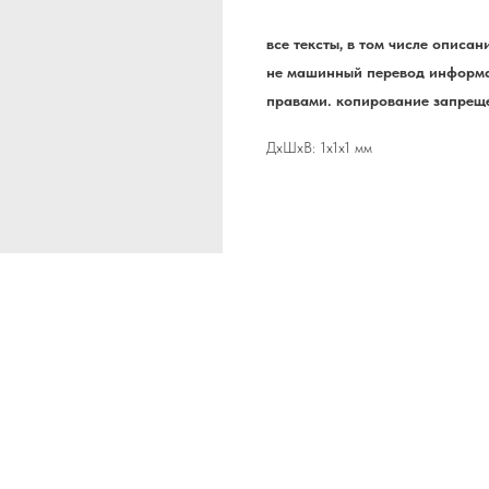
все тексты, в том числе описа
не машинный перевод информа
правами. копирование запреще
ДxШxВ: 1x1x1 мм