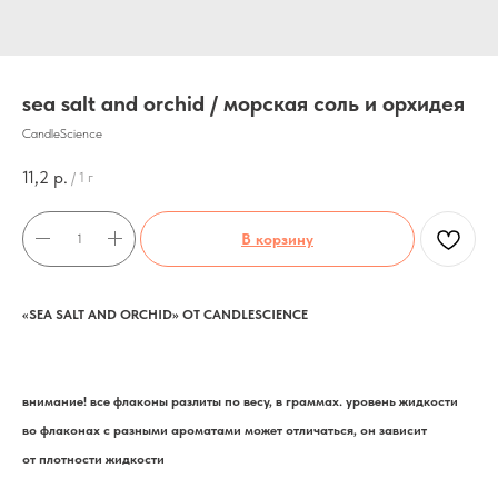
sea salt and orchid / морская соль и орхидея
CandleScience
11,2
р.
/
1 г
В корзину
«SEA SALT AND ORCHID» ОТ CANDLESCIENCE
внимание! все флаконы разлиты по весу, в граммах. уровень жидкости
во флаконах с разными ароматами может отличаться, он зависит
от плотности жидкости