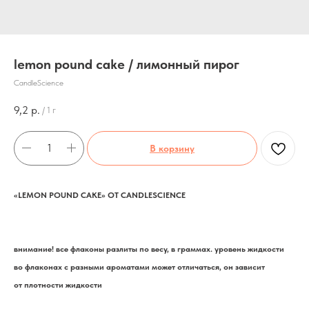
lemon pound cake / лимонный пирог
CandleScience
9,2
р.
/
1 г
В корзину
«LEMON POUND CAKE» ОТ CANDLESCIENCE
внимание! все флаконы разлиты по весу, в граммах. уровень жидкости
во флаконах с разными ароматами может отличаться, он зависит
от плотности жидкости