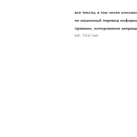
все тексты, в том числе описа
не машинный перевод информа
правами. копирование запреще
lwh: 1x1x1 mm