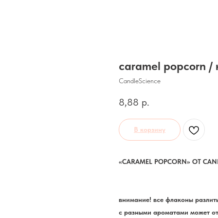
caramel popcorn 
CandleScience
8,88
р.
В корзину
«CARAMEL POPCORN» ОТ CAN
внимание! все флаконы разлиты
с разными ароматами может от