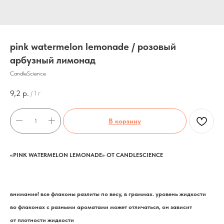
pink watermelon lemonade / розовый
арбузный лимонад
CandleScience
9,2
р.
/
1 г
В корзину
«PINK WATERMELON LEMONADE» ОТ CANDLESCIENCE
внимание! все флаконы разлиты по весу, в граммах. уровень жидкости
во флаконах с разными ароматами может отличаться, он зависит
от плотности жидкости