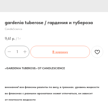
gardenia tuberose / гардения и тубероза
CandleScience
9,61
р.
/
1 г
В корзину
«GARDENIA TUBEROSE» ОТ CANDLESCIENCE
внимание! все флаконы разлиты по весу, в граммах. уровень жидкости
во флаконах с разными ароматами может отличаться, он зависит
от плотности жидкости